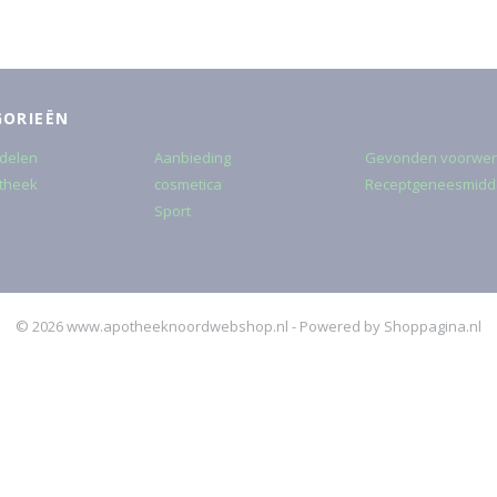
GORIEËN
delen
Aanbieding
Gevonden voorwe
theek
cosmetica
Receptgeneesmidd
Sport
© 2026 www.apotheeknoordwebshop.nl - Powered by Shoppagina.nl