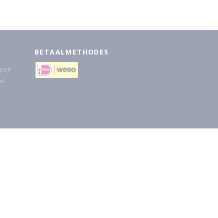
BETAALMETHODES
rpen
el