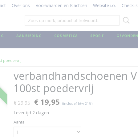
act
Over ons
Voorwaarden en Klachten
Website i.o.
Checklis
RG
AANBIEDING
COSMETICA
SPORT
GEVONDEN
t poedervrij
verbandhandschoenen V
ng
100st poedervrij
€ 19,95
€ 29,95
(inclusief btw 21%)
Levertijd 2 dagen
Aantal