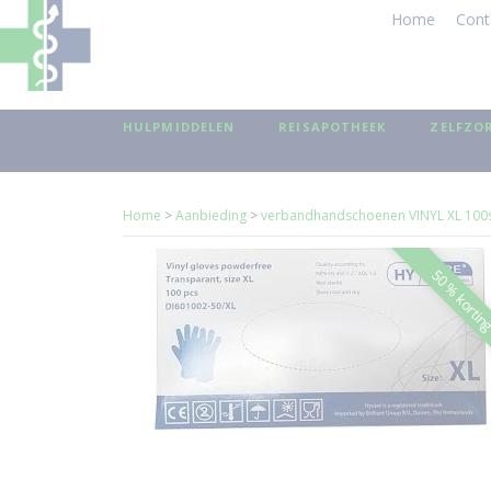
Home
Cont
HULPMIDDELEN
REISAPOTHEEK
ZELFZO
Home
>
Aanbieding
>
verbandhandschoenen VINYL XL 100s
50 % korti