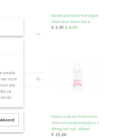
Medisanitizer handgel
50ml met Aloe Vera
€ 3,95
€ 6,89
le media-
n we onze
onze site
ie zij
strekt.
Hibiscrub nu hibiwash
akkoord
chloorhexidinedigluc.t
40mg/ml opl. 500ml
€ 23,06