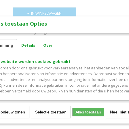
IN WINKELWAGEN
s toestaan Opties
Omschrijving
Verbandhandschoenen maat XL hycare
emming
Details
Over
latex vrij
vanaf 3 dozen 50% korting
 website worden cookies gebruikt
orden door ons gebruikt voor verkeersanalyse, het aanbieden van socia
Reacties
en het personaliseren van informatie en advertenties. Daarnaast verlene
edia-, advertentie- en analysepartners toegang tot informatie over hoe u 
 Zij kunnen deze informatie gebruiken in combinatie met andere gegevens d
hebben verzameld door uw gebruik van hun diensten of die u hen hebt ver
opnieuw tonen
Selectie toestaan
Alles toestaan
Nee, niet 