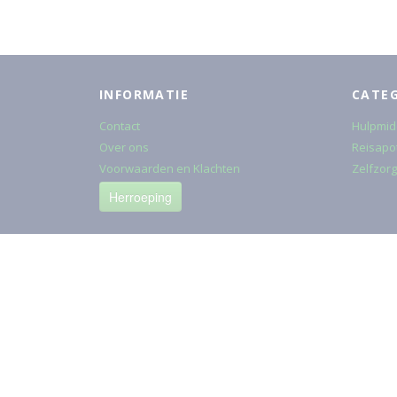
INFORMATIE
CATE
Contact
Hulpmid
Over ons
Reisapo
Voorwaarden en Klachten
Zelfzorg
Herroeping