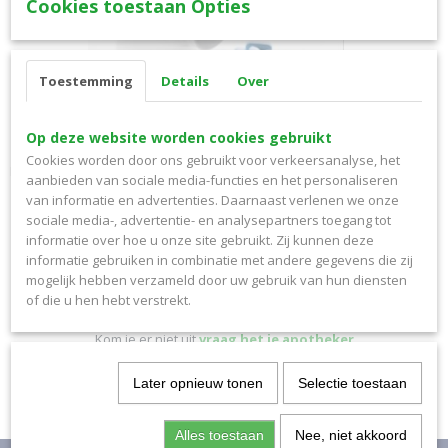
Cookies toestaan Opties
Toestemming
Details
Over
Op deze website worden cookies gebruikt
PrEP-medicatie 30st ** UR **
Cookies worden door ons gebruikt voor verkeersanalyse, het
PrEP - medicatie 30,00 ST ** UR ** 30st ***** UITSLUITEND…
aanbieden van sociale media-functies en het personaliseren
van informatie en advertenties. Daarnaast verlenen we onze
€ 22,50
sociale media-, advertentie- en analysepartners toegang tot
informatie over hoe u onze site gebruikt. Zij kunnen deze
informatie gebruiken in combinatie met andere gegevens die zij
mogelijk hebben verzameld door uw gebruik van hun diensten
of die u hen hebt verstrekt.
Kom je er niet uit
vraag het je apotheker
Later opnieuw tonen
Selectie toestaan
Alles toestaan
Nee, niet akkoord