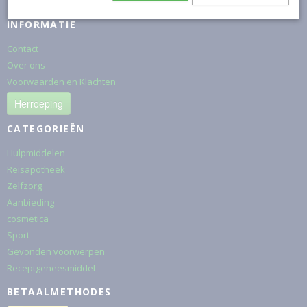
INFORMATIE
Contact
Over ons
Voorwaarden en Klachten
Herroeping
CATEGORIEËN
Hulpmiddelen
Reisapotheek
Zelfzorg
Aanbieding
cosmetica
Sport
Gevonden voorwerpen
Receptgeneesmiddel
BETAALMETHODES