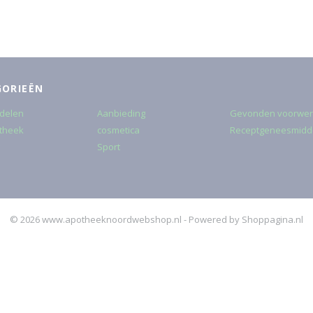
GORIEËN
delen
Aanbieding
Gevonden voorwe
theek
cosmetica
Receptgeneesmidd
Sport
© 2026 www.apotheeknoordwebshop.nl - Powered by Shoppagina.nl