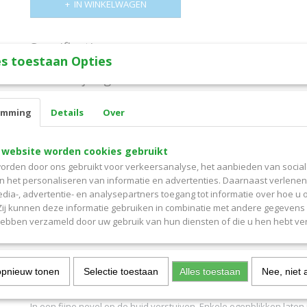
IN WINKELWAGEN
Specificaties
s toestaan Opties
Productcode
14019329
Omschrijving
EAN code
3337871308612
Productcode leverancier
739504
Vichy Thermaal bronwater 150 g
emming
Details
Over
Netto gewicht
150,00 Kg
Het ge­­­mineraliseerd Thermaal Water van Vichy ontspringt in de r
vulkanen. Vanuit een diepte van 4000 meter legt het een reis van 
het aan het oppervlak komt. Tijdens die langzame weg wordt het wa
 website worden cookies gebruikt
hoge diversiteit aan mineralen, wat het zijn unieke eigenschappen
orden door ons gebruikt voor verkeersanalyse, het aanbieden van socia
Het Mineraliserend Thermaal Water, dat sinds 1864 erkend is als 
en het personaliseren van informatie en advertenties. Daarnaast verlene
belang’, maakt de huid sterker en helpt beschermen tegen schadel
edia-, advertentie- en analysepartners toegang tot informatie over hoe u 
externe agressies, zodat ze gaat stralen van levenskracht.
 Zij kunnen deze informatie gebruiken in combinatie met andere gegevens d
hebben verzameld door uw gebruik van hun diensten of die u hen hebt ver
- Rijk aan een hoge diversiteit aan mineralen.
- Maakt de huid sterker en zichtbaar stralend.
Ingredienten
Aqua
opnieuw tonen
Selectie toestaan
Alles toestaan
Nee, niet 
Gebruik
In een fijne nevel op de huid verstuiven. Enkele ogenblikken late