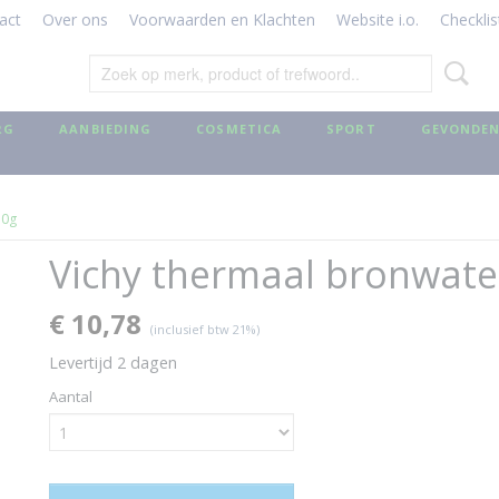
act
Over ons
Voorwaarden en Klachten
Website i.o.
Checklis
RG
AANBIEDING
COSMETICA
SPORT
GEVONDEN
50g
Vichy thermaal bronwate
€ 10,78
(inclusief btw 21%)
Levertijd 2 dagen
Aantal