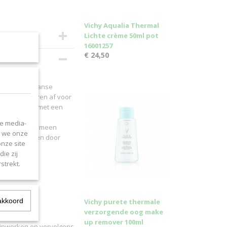
Vichy Aqualia Thermal
Lichte crème 50ml pot
16001257
€ 24,50
egio van de Franse
duizenden jaren af voor
ter verrijkt met een
 bezorgt.
le media-
‘bron van algemeen
n we onze
ijke invloeden door
onze site
ie zij
strekt.
akkoord
Vichy purete thermale
verzorgende oog make
up remover 100ml
n inwerken en vervolgens