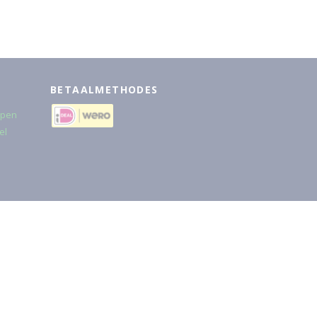
BETAALMETHODES
rpen
el