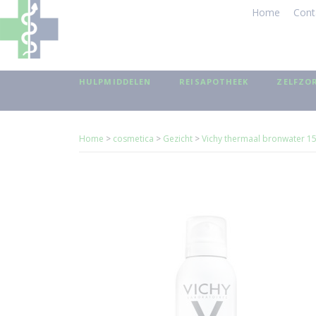
Home
Cont
HULPMIDDELEN
REISAPOTHEEK
ZELFZO
Home
>
cosmetica
>
Gezicht
>
Vichy thermaal bronwater 1