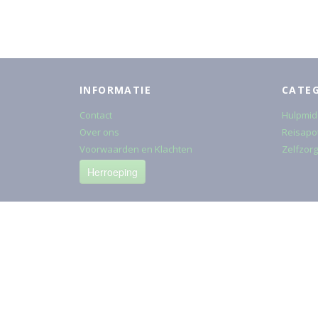
INFORMATIE
CATE
Contact
Hulpmid
Over ons
Reisapo
Voorwaarden en Klachten
Zelfzorg
Herroeping