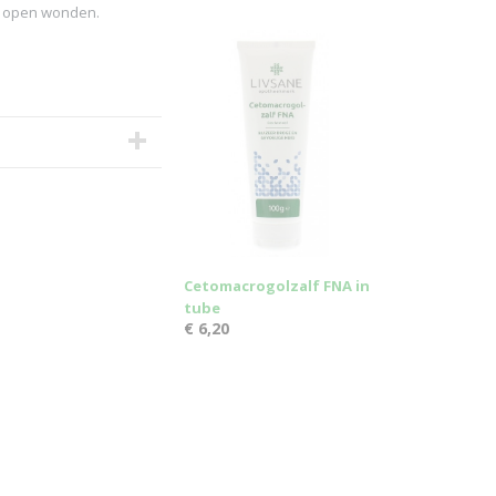
op open wonden.
Cetomacrogolzalf FNA in
tube
€ 6,20