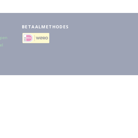
BETAALMETHODES
rpen
el