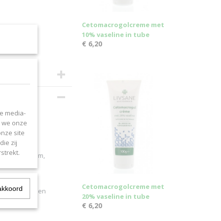
Cetomacrogolcreme met
10% vaseline in tube
€ 6,20
le media-
n we onze
onze site
ie zij
strekt.
opylenglycolum,
Cetomacrogolcreme met
akkoord
lenbeten of een
20% vaseline in tube
€ 6,20