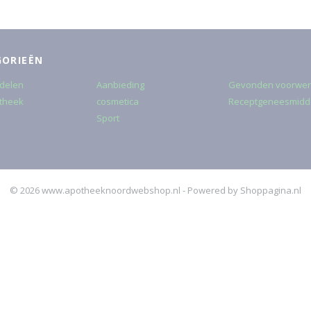
GORIEËN
delen
Aanbieding
Gevonden voorwe
theek
cosmetica
Receptgeneesmidd
Sport
© 2026 www.apotheeknoordwebshop.nl - Powered by Shoppagina.nl