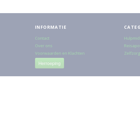
INFORMATIE
CATE
Contact
Hulpmid
Over ons
Reisapo
Voorwaarden en Klachten
Zelfzorg
Herroeping