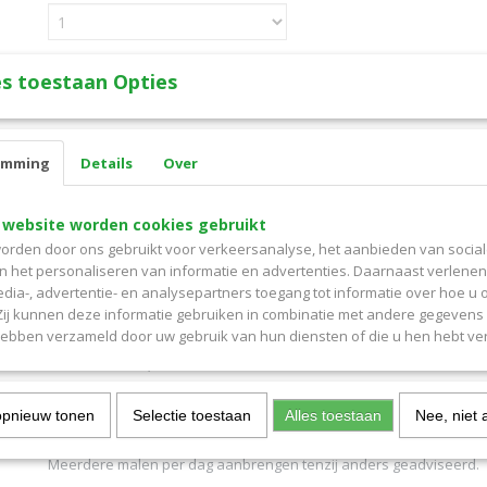
s toestaan Opties
IN WINKELWAGEN
Specificaties
emming
Details
Over
Productcode
15806685
Omschrijving
 website worden cookies gebruikt
EAN code
8717272016395
Productcode leverancier
879794
orden door ons gebruikt voor verkeersanalyse, het aanbieden van socia
Levomenthol 2% in carbomeerwatergel 1% in tube 100g
Bruto gewicht
0,10 Kg
en het personaliseren van informatie en advertenties. Daarnaast verlene
- Verkoelend, Bij rode geprikkelde huid
edia-, advertentie- en analysepartners toegang tot informatie over hoe u 
 Zij kunnen deze informatie gebruiken in combinatie met andere gegevens d
Ingredienten
hebben verzameld door uw gebruik van hun diensten of die u hen hebt ver
Alcohol ketonatus, Aqua purificata, Carbomerum, Natril edetas, Pr
Trometamolum, levomentholum naturale.
Gebruik
opnieuw tonen
Selectie toestaan
Alles toestaan
Nee, niet 
Te gebruiken voor de verzorging van de huid bij insecten- en kwal
kinderziekte als waterpokken.
Meerdere malen per dag aanbrengen tenzij anders geadviseerd.