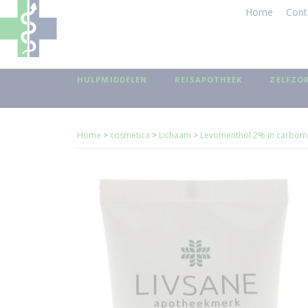
Home
Cont
HULPMIDDELEN
REISAPOTHEEK
ZELFZO
Home
>
cosmetica
>
Lichaam
>
Levomenthol 2% in carbome