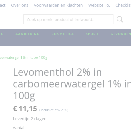
act
Over ons
Voorwaarden en Klachten
Website i.o.
Checklis
RG
AANBIEDING
COSMETICA
SPORT
GEVONDEN
erwatergel 1% in tube 100g
Levomenthol 2% in
carbomeerwatergel 1% i
100g
€ 11,15
(inclusief btw 21%)
Levertijd 2 dagen
Aantal