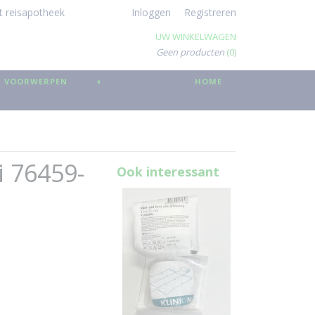
t reisapotheek
Inloggen
Registreren
UW WINKELWAGEN
Geen producten
(0)
 VOORWERPEN
+
HOME
i 76459-
Ook interessant