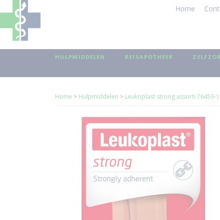
Home
Cont
HULPMIDDELEN
REISAPOTHEEK
ZELFZO
Home
>
Hulpmiddelen
>
Leukoplast strong assorti 76459-15