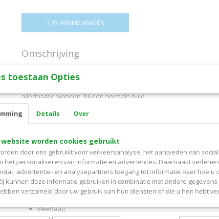
IN WINKELWAGEN
Omschrijving
Leukoplast strong assorti 76459-15, 20st spl (Essity BSN) 16170393
s toestaan Opties
Leukoplast strong, elastisch textiel wondpleister; geschikt voor de
alledaagse wonden, bij een normale huid.
De wondpleister is gemaakt van textielweefsel met een sterke kle
emming
Details
Over
absorberend wondkussen met laag risico op verkleving. De pleister
waterdampdoorlaatbaar en sterk klevend, waardoor het op zijn plaat
 website worden cookies gebruikt
elastische textielweefsel is de wondpleister geschikt voor bewe
orden door ons gebruikt voor verkeersanalyse, het aanbieden van socia
Specificatie:
en het personaliseren van informatie en advertenties. Daarnaast verlene
edia-, advertentie- en analysepartners toegang tot informatie over hoe u 
wondpleister
 Zij kunnen deze informatie gebruiken in combinatie met andere gegevens d
textielweefsel
hebben verzameld door uw gebruik van hun diensten of die u hen hebt ver
absorberend wondkussen
kleeflaag