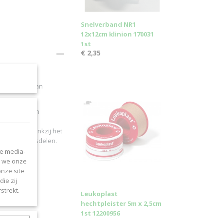
Snelverband NR1
12x12cm klinion 170031
1st
€ 2,35
 verzorging van
eflaag en een
 is lucht- en
s blijft. Dankzij het
gende lichaamsdelen.
le media-
n we onze
onze site
ie zij
strekt.
Leukoplast
hechtpleister 5m x 2,5cm
1st 12200956