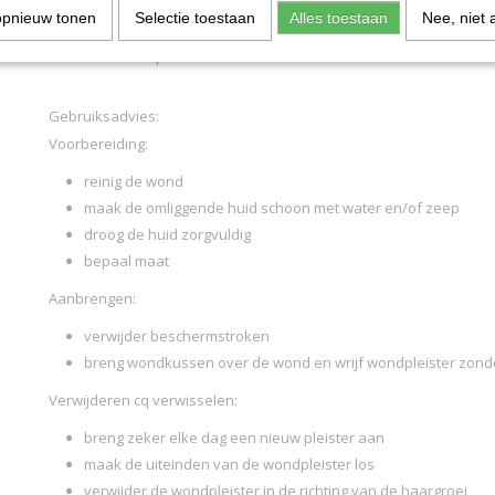
sterk klevend
opnieuw tonen
Selectie toestaan
Alles toestaan
Nee, niet 
elastisch
assorti verpakt
Gebruiksadvies:
Voorbereiding:
reinig de wond
maak de omliggende huid schoon met water en/of zeep
droog de huid zorgvuldig
bepaal maat
Aanbrengen:
verwijder beschermstroken
breng wondkussen over de wond en wrijf wondpleister zond
Verwijderen cq verwisselen:
breng zeker elke dag een nieuw pleister aan
maak de uiteinden van de wondpleister los
verwijder de wondpleister in de richting van de haargroei