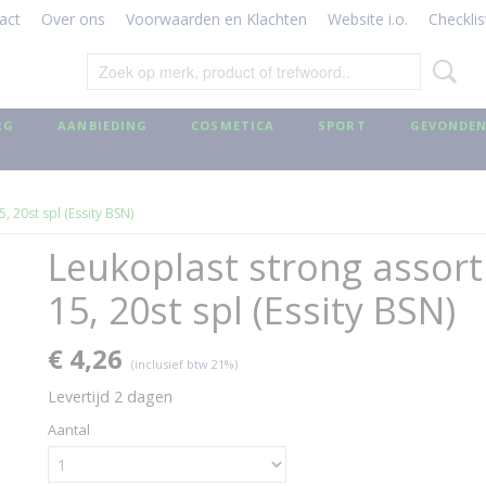
act
Over ons
Voorwaarden en Klachten
Website i.o.
Checklis
RG
AANBIEDING
COSMETICA
SPORT
GEVONDEN
, 20st spl (Essity BSN)
Leukoplast strong assort
15, 20st spl (Essity BSN)
€ 4,26
(inclusief btw 21%)
Levertijd 2 dagen
Aantal