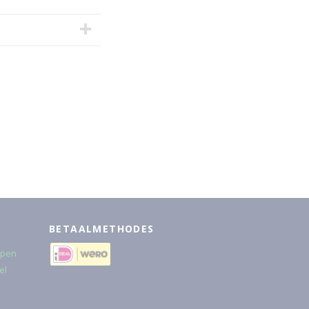
BETAALMETHODES
rpen
el