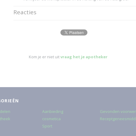
Reacties
Kom je er niet uit
vraag het je apotheker
GORIEËN
delen
Aanbieding
Gevonden voorwe
theek
cosmetica
Receptgeneesmidd
Sport