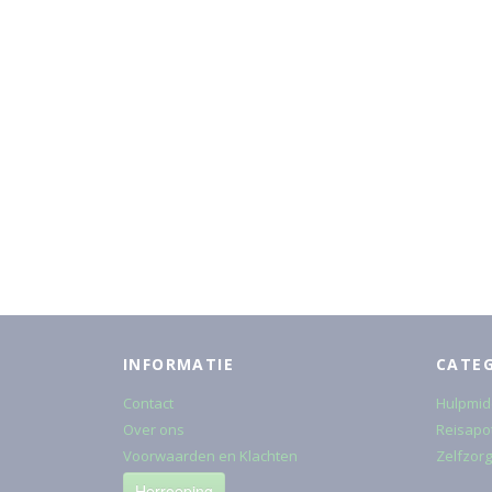
INFORMATIE
CATE
Contact
Hulpmid
Over ons
Reisapo
Voorwaarden en Klachten
Zelfzorg
Herroeping