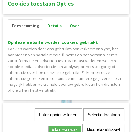
Cookies toestaan Opties
vanaf 3 dozen korting
Reacties
Toestemming
Details
Over
Op deze website worden cookies gebruikt
Cookies worden door ons gebruikt voor verkeersanalyse, het
Ook interessant
aanbieden van sociale media-functies en het personaliseren
van informatie en advertenties. Daarnaast verlenen we onze
sociale media-, advertentie- en analysepartners toegang tot
informatie over hoe u onze site gebruikt. Zij kunnen deze
informatie gebruiken in combinatie met andere gegevens die zij
mogelijk hebben verzameld door uw gebruik van hun diensten
of die u hen hebt verstrekt.
Later opnieuw tonen
Selectie toestaan
Alles toestaan
Nee, niet akkoord
Medisanitizer handgel 50ml met Aloe Vera