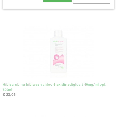
€ 3,95
€ 6,89
Hibiscrub nu hibiwash chloorhexidinedigluc.t 40mg/ml opl.
500ml
€ 23,06