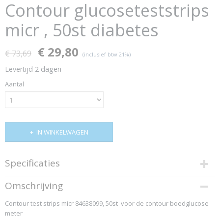
Contour glucoseteststrips
micr , 50st diabetes
€ 29,80
€ 73,69
(inclusief btw 21%)
Levertijd 2 dagen
Aantal
IN WINKELWAGEN
Specificaties
EAN code
Omschrijving
5016003708305
Contour test strips micr 84638099, 50st voor de contour boedglucose
meter