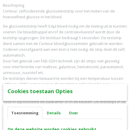
Beschrijving
Contour; zelfcoderende glucoseteststrip voor het meten van de
hoeveelheid glucose in het bloed.
De glucoseteststrip heeft 0.6µl bloed nodig om de meting uit te kunnen
voeren. De bloeddruppel en/of de controlevloeistof wordt door de
teststrip opgezogen. De testduur bedraagt 5 seconden. De teststrip
dient samen met de Contour bloedglucosemeter gebruikt te worden.
Coderen voorafgaand aan een test is niet nodig: de strip doet dit zelf,
automatisch.
Door het gebruik van FAD-GDH techniek zijn de strips niet gevoelig
voor interferentie van maltose, galactose, hematocriet, paracetamol,
urinezuur, zuurstof etc.
De teststrips dienen bewaard te worden bij een temperatuur tussen
+2°C en +32°C, niet invriezen. De teststrips gebruiken bij een
temperatuur tussen +5°C en +45°C en bij een relatieve
Cookies toestaan Opties
luchtvochtigheid tussen 10% en 90%. Bewaar de teststrips daarom
nooit in bijvoorbeeld de badkamer of in de keuken. De teststrips in de
originele flacon bewaren en na het openen van de flacon deze
Toestemming
Details
Over
onmiddellijk sluiten, zodat de strips droog blijven. De teststrips zijn
houdbaar tot de datum aangegeven op de verpakking. Gooi de
teststrips weg wanneer ze vervallen zijn.
Op deze website worden cookies gebruikt