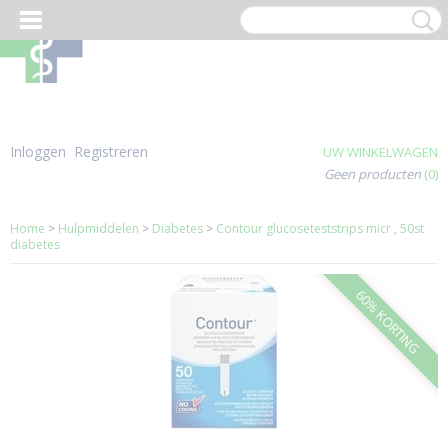
Inloggen
Registreren
UW WINKELWAGEN
Geen producten
(0)
Home
>
Hulpmiddelen
>
Diabetes
>
Contour glucoseteststrips micr , 50st
diabetes
60% KORTING