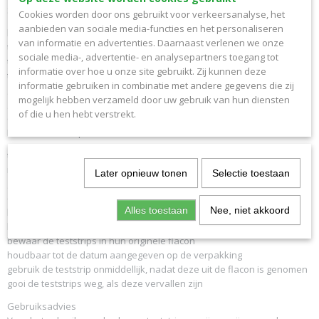
Specificatie:
Cookies worden door ons gebruikt voor verkeersanalyse, het
aanbieden van sociale media-functies en het personaliseren
benodigde hoeveelheid bloed 0.6µl
van informatie en advertenties. Daarnaast verlenen we onze
teststrip zuigt bloed/controlevloeistof op
sociale media-, advertentie- en analysepartners toegang tot
testduur 5 seconden
informatie over hoe u onze site gebruikt. Zij kunnen deze
te gebruiken met de Contour bloedglucosemeter
informatie gebruiken in combinatie met andere gegevens die zij
geen codering nodig
mogelijk hebben verzameld door uw gebruik van hun diensten
geen interferentie van galactose, maltose, paracetamol, hematocriet
of die u hen hebt verstrekt.
etc.
Bewaren teststrip:
teststrips bewaren bij een temperatuur tussen +2°C en +32°C
niet invriezen
Later opnieuw tonen
Selectie toestaan
gebruik de teststrips bij een temperatuur tussen +5°C en +45°C en bij
een relatieve luchtvochtigheid tussen 10% en 90%
Alles toestaan
Nee, niet akkoord
bewaar de teststrips nooit bij een hoge temperatuur of hoge
luchtvochtigheid zoals bv. in de badkamer of de keuken
bewaar de teststrips in hun originele flacon
houdbaar tot de datum aangegeven op de verpakking
gebruik de teststrip onmiddellijk, nadat deze uit de flacon is genomen
gooi de teststrips weg, als deze vervallen zijn
Gebruiksadvies