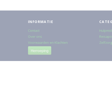
INFORMATIE
CATE
Contact
Hulpmid
Over ons
Reisapo
Voorwaarden en Klachten
Zelfzorg
Herroeping