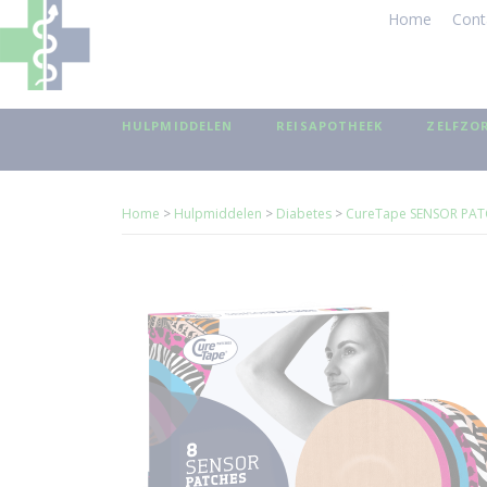
Home
Cont
HULPMIDDELEN
REISAPOTHEEK
ZELFZO
Home
>
Hulpmiddelen
>
Diabetes
>
CureTape SENSOR PATCH