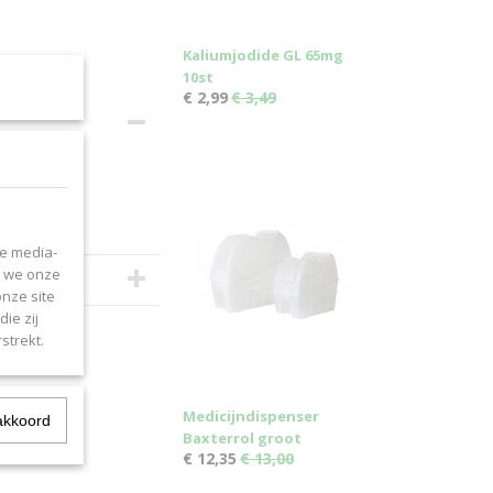
Kaliumjodide GL 65mg
10st
€ 2,99
€ 3,49
e douchen
le media-
n we onze
onze site
ie zij
strekt.
Medicijndispenser
akkoord
Baxterrol groot
€ 12,35
€ 13,00