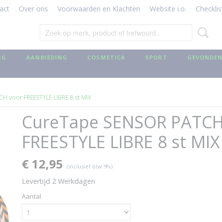
act
Over ons
Voorwaarden en Klachten
Website i.o.
Checklis
RG
AANBIEDING
COSMETICA
SPORT
GEVONDEN
 voor FREESTYLE LIBRE 8 st MIX
CureTape SENSOR PATCH
FREESTYLE LIBRE 8 st MIX
€ 12,95
(inclusief btw 9%)
Levertijd 2 Werkdagen
Aantal