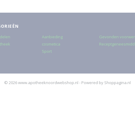
GORIEËN
delen
Aanbieding
Gevonden voorwe
theek
cosmetica
Receptgeneesmidd
Sport
© 2026 www.apotheeknoordwebshop.nl - Powered by Shoppagina.nl