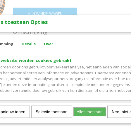
IN WINKELWAGEN
s toestaan Opties
Omschrijving
CureTape SENSOR PATCH voor FREESTYLE LIBRE 8st MIX
emming
Details
Over
Mix verpakking met diverse kleuren , motieven
 website worden cookies gebruikt
Speciaal ontwikkeld om de Sensoren te beschermen en om mee t
orden door ons gebruikt voor verkeersanalyse, het aanbieden van socia
Reacties
en het personaliseren van informatie en advertenties. Daarnaast verlene
edia-, advertentie- en analysepartners toegang tot informatie over hoe u 
 Zij kunnen deze informatie gebruiken in combinatie met andere gegevens d
hebben verzameld door uw gebruik van hun diensten of die u hen hebt ver
opnieuw tonen
Selectie toestaan
Alles toestaan
Nee, niet 