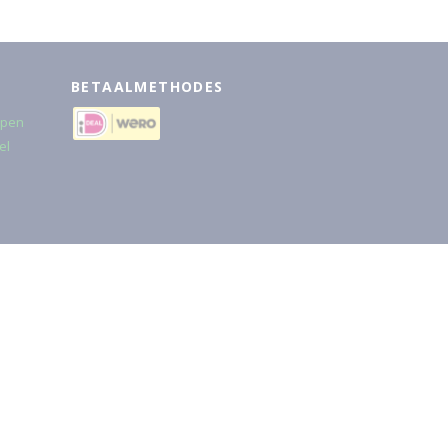
BETAALMETHODES
rpen
el