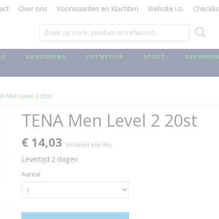
act
Over ons
Voorwaarden en Klachten
Website i.o.
Checklis
RG
AANBIEDING
COSMETICA
SPORT
GEVONDEN
A Men Level 2 20st
TENA Men Level 2 20st
€ 14,03
(inclusief btw 9%)
Levertijd 2 dagen
Aantal