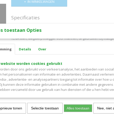
IN WINKELWAGEN
Specificaties
Productcode
14769085
Omschrijving
s toestaan Opties
Productcode leverancier
750776
TENA Men, wegwerp inlegger voor mannen; te gebruiken bij matige 
Anatomisch gevormde wegwerpinlegger voor mannen. De absorpt
emming
Details
Over
superabsorberende korrels zorgen voor opname van urine, het v
opgenomen door de pulplaag en voorkomt zo doorlekken. Tena "
ontwikkeling van geurtjes tegen. De "Dry Fast
Core
" bevat microab
 website worden cookies gebruikt
absorberen en weghouden van het lichaam. De beschermende acht
orden door ons gebruikt voor verkeersanalyse, het aanbieden van socia
katoen. Voorzien van zij-elastieken en een plakstrip om de inlegger
en het personaliseren van informatie en advertenties. Daarnaast verlene
houden. De inlegger kan in goed sluitend, gewoon ondergoed ged
edia-, advertentie- en analysepartners toegang tot informatie over hoe u 
verpakt. Lengte van de inlegger is 27cm. Absorptiecapaciteit, volge
 Zij kunnen deze informatie gebruiken in combinatie met andere gegevens d
450ml
hebben verzameld door uw gebruik van hun diensten of die u hen hebt ver
Specificatie:
wegwerp inlegger
opnieuw tonen
Selectie toestaan
Alles toestaan
Nee, niet 
anatomisch gevormd voor heren