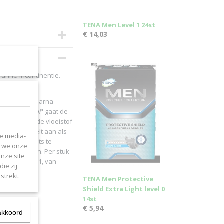
TENA Men Level 1 24st
€ 14,03
urine-incontinentie.
iekern met
ocht wordt daarna
Odour Control
" gaat de
sorbens die de vloeistof
erzijde voelt aan als
le media-
 op zijn plaats te
n we onze
ragen worden. Per stuk
onze site
ns ISO 11948-1, van
ie zij
strekt.
TENA Men Protective
Shield Extra Light level 0
14st
€ 5,94
akkoord