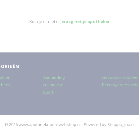
Kom je er niet uit
vraag het je apotheker
GORIEËN
delen
Aanbieding
Gevonden voorwe
theek
cosmetica
Receptgeneesmidd
Sport
© 2026 www.apotheeknoordwebshop.nl - Powered by Shoppagina.nl