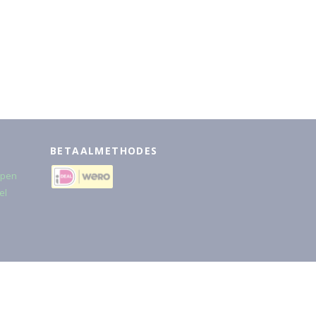
BETAALMETHODES
rpen
el