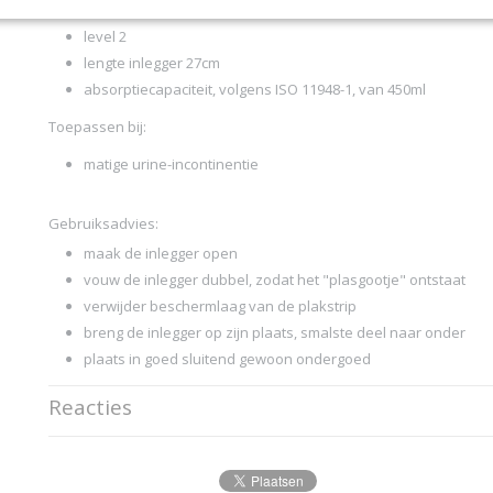
met plakstrip
level 2
lengte inlegger 27cm
absorptiecapaciteit, volgens ISO 11948-1, van 450ml
Toepassen bij:
matige urine-incontinentie
Gebruiksadvies:
maak de inlegger open
vouw de inlegger dubbel, zodat het "plasgootje" ontstaat
verwijder beschermlaag van de plakstrip
breng de inlegger op zijn plaats, smalste deel naar onder
plaats in goed sluitend gewoon ondergoed
Reacties