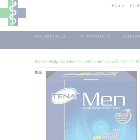
Home
Cont
HULPMIDDELEN
REISAPOTHEEK
ZELFZO
Home
>
Hulpmiddelen
>
Incontinentie
>
Tena for Men
>
TEN