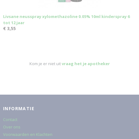
Livsane neusspray xylomethazoline 0.05% 10ml kinderspray 6
tot 12 jaar
€ 3,55
Kom je er niet uit
vraag het je apotheker
INFORMATIE
Contact
Over ons
Voorwaarden en Klachten