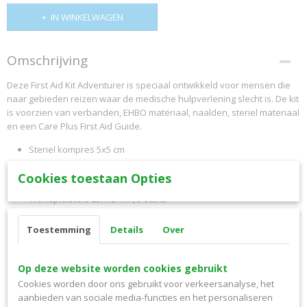
IN WINKELWAGEN
Omschrijving
Deze First Aid Kit Adventurer is speciaal ontwikkeld voor mensen die
naar gebieden reizen waar de medische hulpverlening slecht is. De kit
is voorzien van verbanden, EHBO materiaal, naalden, steriel materiaal
en een Care Plus First Aid Guide.
Steriel kompres 5x5 cm
Hydrofiel windsel 5 cm x 4 m
Cookies toestaan Opties
Wondpleisters 19x38 mm, 5 stuks
Wondpleisters 25x72 mm, 5 stuks
Wondpleisters 60x100 mm, 2 stuks
Toestemming
Details
Over
Snelverband 12x12 cm
Hechtpleister, rol 1,25 cm x 1 m
Hechtstrips (5)
Op deze website worden cookies gebruikt
Naald & spuit 0,6x25 / 5 ml, 6 stuks
Cookies worden door ons gebruikt voor verkeersanalyse, het
aanbieden van sociale media-functies en het personaliseren
Wegwerpspuit 2 ml, 3 stuks