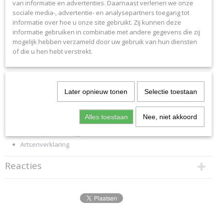
van informatie en advertenties. Daarnaast verlenen we onze
Wegwerpspuit 5 ml, 6 stuks
sociale media-, advertentie- en analysepartners toegang tot
Wegwerpnaald 0,4x20, 6 stuks
informatie over hoe u onze site gebruikt. Zij kunnen deze
Wegwerpnaald 0,8x40, 6 stuks
informatie gebruiken in combinatie met andere gegevens die zij
Infuusnaald (Canula IV) 125 ml/min
mogelijk hebben verzameld door uw gebruik van hun diensten
of die u hen hebt verstrekt.
Hechtdraad & naald 75 cm/nylon
Bloedlancet, 4 stuks
Vinyl handschoenen 1 paar
Alcoholdoekjes, 10 stuks
Later opnieuw tonen
Selectie toestaan
Eerstehulpschaar (klein)
Pincet
Alles toestaan
Nee, niet akkoord
Scalpel
Mond-op-mond kapje
Artsenverklaring
Reacties