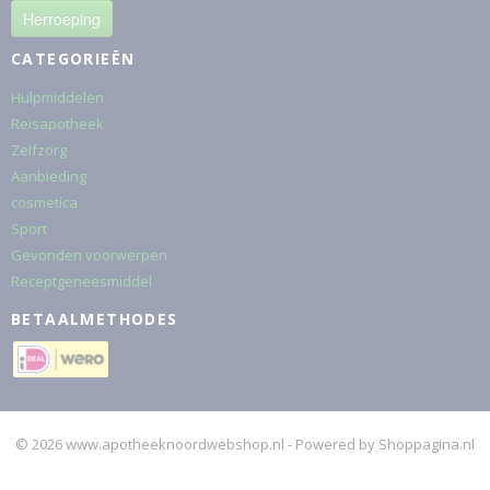
Herroeping
CATEGORIEËN
Hulpmiddelen
Reisapotheek
Zelfzorg
Aanbieding
cosmetica
Sport
Gevonden voorwerpen
Receptgeneesmiddel
BETAALMETHODES
© 2026 www.apotheeknoordwebshop.nl - Powered by Shoppagina.nl