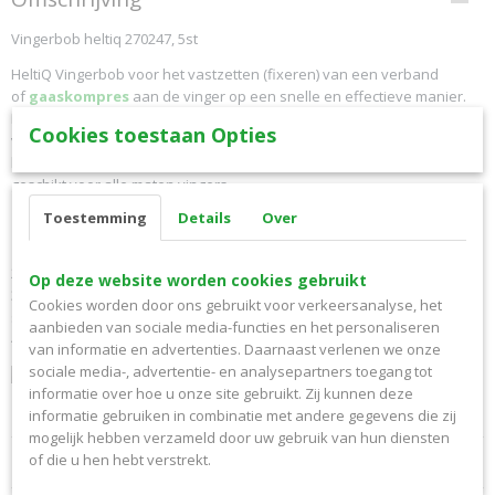
Vingerbob heltiq 270247, 5st
HeltiQ Vingerbob voor het vastzetten (fixeren) van een verband
of
gaaskompres
aan de vinger op een snelle en effectieve manier.
Het biedt bescherming aan wondjes op de vinger. De vingerbob is
Cookies toestaan Opties
voorgerold waardoor het aanbrengen makkelijker en sneller is, u
heeft hierbij geen schaar of hechtpleister nodig. Bovendien is het
geschikt voor alle maten vingers.
Toestemming
Details
Over
Hoe te gebruiken?
1. Plaats het onderste rolletje op de vingertop.
2. Ontrol het eerste rolletje volledig.
Op deze website worden cookies gebruikt
3. Pak het bovenste rolletje en draai deze 360° om het uiteinde af te
Cookies worden door ons gebruikt voor verkeersanalyse, het
sluiten.
aanbieden van sociale media-functies en het personaliseren
4. Ontrol tot slot het tweede rolletje over het eerste rolletje.
van informatie en advertenties. Daarnaast verlenen we onze
sociale media-, advertentie- en analysepartners toegang tot
informatie over hoe u onze site gebruikt. Zij kunnen deze
informatie gebruiken in combinatie met andere gegevens die zij
mogelijk hebben verzameld door uw gebruik van hun diensten
Reacties
of die u hen hebt verstrekt.