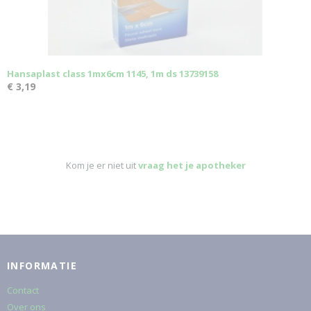
Hansaplast class 1mx6cm 1145, 1m ds 13739158
€ 3,19
Kom je er niet uit
vraag het je apotheker
INFORMATIE
Contact
Over ons