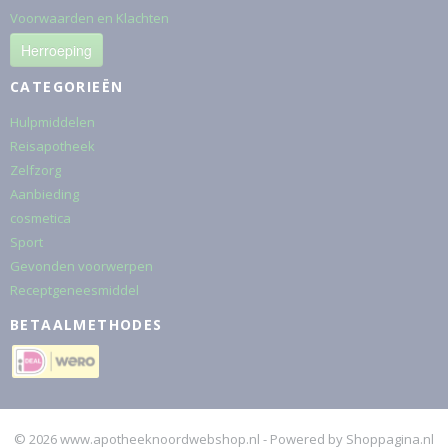
Voorwaarden en Klachten
Herroeping
CATEGORIEËN
Hulpmiddelen
Reisapotheek
Zelfzorg
Aanbieding
cosmetica
Sport
Gevonden voorwerpen
Receptgeneesmiddel
BETAALMETHODES
© 2026 www.apotheeknoordwebshop.nl - Powered by Shoppagina.nl