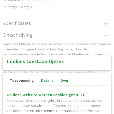
Levertijd 2 dagen
Specificaties
Productcode
Omschrijving
16195167
Geeft onmiddellijk een egaal resultaat dank zij de universele minerale
EAN code
pigmenten. Corrigeert huidvlekken dag na dag door de
3337875419802
gepigmenteerde/getinte formule verrijkt met Phe-Resorcinol, een
Productcode leverancier
actief antivlekkencomplex, en beschermt tegen UVB/UVA.
904687
Cookies toestaan Opties
Netto gewicht
Klinisch bewezen efficiëntie.
50,00 Kg
Na 8 weken gebruik zijn 19,2% van de vlekken vervaagd. Extra
bescherming tot en met lang UVA.
Toestemming
Details
Over
Ingredienten
Aqua / Water - Ci 77891 / Titanium Dioxide - Homosalate - Silica -
Op deze website worden cookies gebruikt
Ethylhexyl Salicylate - Ethylhexyl Triazone - C12-15 Alkyl Benzoate - Bis-
Cookies worden door ons gebruikt voor verkeersanalyse, het
Ethylhexyloxyphenol Methoxyphenyl Triazine - Drometrizole
aanbieden van sociale media-functies en het personaliseren
Trisiloxane - Butyl Methoxydibenzoylmethane - Glycerin - Aluminum
van informatie en advertenties. Daarnaast verlenen we onze
Starch Octenylsuccinate - Octocrylene - Pentylene Glycol -