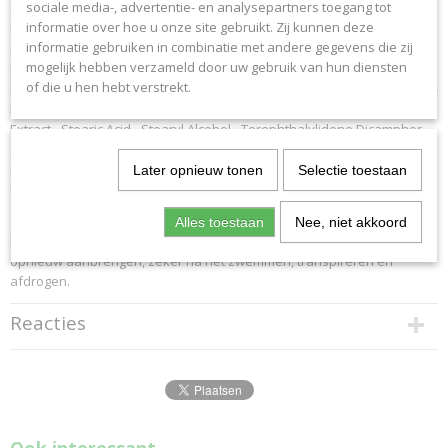
sociale media-, advertentie- en analysepartners toegang tot
Styrene/Acrylates Copolymer - Ci 77491, Ci 77492, Ci 77499 / Iron Oxides
informatie over hoe u onze site gebruikt. Zij kunnen deze
- Potassium Cetyl Phosphate - Parfum / Fragrance - Caprylyl Methicone
informatie gebruiken in combinatie met andere gegevens die zij
- Acrylates/C10-30 Alkyl Acrylate Crosspolymer - Aluminum Hydroxide -
mogelijk hebben verzameld door uw gebruik van hun diensten
Butylene Glycol - Caprylyl Glycol - Cinnamomum Cassia Bark Extract -
of die u hen hebt verstrekt.
Dimethicone - Disodium Edta - Inulin Lauryl Carbamate - Peg-8 Laurate -
Phenoxyethanol - Phenylethyl Resorcinol - Poterium Officinale Root
Extract - Stearic Acid - Stearyl Alcohol - Terephthalylidene Dicamphor
Sulfonic Acid - Titanium Dioxide [Nano] / Titanium Dioxide - Tocopherol
- Triethanolamine - Xanthan Gum - Zingiber Officinale Root Extract /
Later opnieuw tonen
Selectie toestaan
Ginger Root Extract
Gebruik
Alles toestaan
Nee, niet akkoord
Breng het product vlak voor de blootstelling aan. Regelmatig en royaal
opnieuw aanbrengen, zeker na het zwemmen, transpireren en
afdrogen.
Reacties