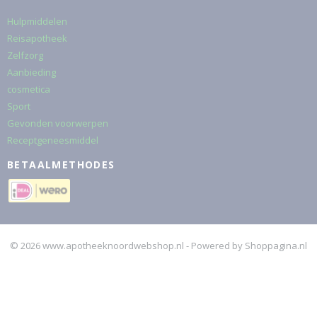
Hulpmiddelen
Reisapotheek
Zelfzorg
Aanbieding
cosmetica
Sport
Gevonden voorwerpen
Receptgeneesmiddel
BETAALMETHODES
© 2026 www.apotheeknoordwebshop.nl - Powered by Shoppagina.nl