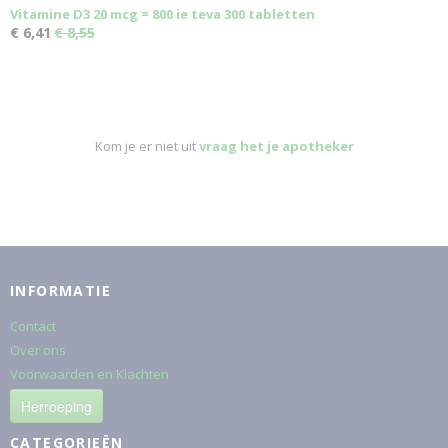
Vitamine D3 20 mcg = 800 ie teva 300 tabletten
€ 6,41
€ 8,55
Kom je er niet uit
vraag het je apotheker
INFORMATIE
Contact
Over ons
Voorwaarden en Klachten
Herroeping
CATEGORIEËN