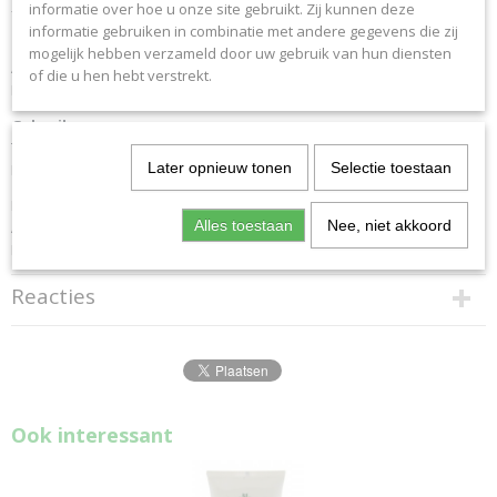
informatie over hoe u onze site gebruikt. Zij kunnen deze
- Beschermend en verzachtend
885789
informatie gebruiken in combinatie met andere gegevens die zij
Bruto gewicht
Ingredienten
mogelijk hebben verzameld door uw gebruik van hun diensten
0,10 Kg
Aqua, Petrolatum, Cetaeryl alcohol, Ceteareth-20, Paraffinum liquidum,
of die u hen hebt verstrekt.
Propylene glycol
Gebruik
Te gebruiken bij een droge en gevoelige huid.
Later opnieuw tonen
Selectie toestaan
Regelmatig smeren, tenzij anders geadviseerd.
Na opening 12 maanden houdbaar.
Alles toestaan
Nee, niet akkoord
Afgesloten bewaren op kamertemperatuur
Buiten bereik van kinderen bewaren.
Reacties
Ook interessant