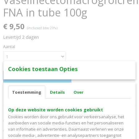
Vaselinecetomacrogrolcre
FNA in tube 100g
€ 9,50
(inclusief btw 21%)
Levertijd 2 dagen
Aantal
Cookies toestaan Opties
IN WINKELWAGEN
Toestemming
Details
Over
Specificaties
Productcode
Omschrijving
Op deze website worden cookies gebruikt
15769879
Cookies worden door ons gebruikt voor verkeersanalyse, het
Vaselinecetomacrogrolcreme FNA in tube 100g
EAN code
aanbieden van sociale media-functies en het personaliseren
8717272016098
van informatie en advertenties. Daarnaast verlenen we onze
Vaselinecetomacrogrolcreme FNA in tube
sociale media-, advertentie- en analysepartners toegang tot
Productcode leverancier