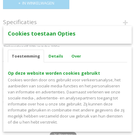
IN WINKELWAGEN
Specificaties
Cookies toestaan Opties
Productcode
Omschrijving
15769860
Zinkoxidezalf 10% in tube 100g
EAN code
8717272016326
Toestemming
Details
Over
Ingredienten
Productcode leverancier
Vaselinum album, zinci oxidum.
879225
Gebruik
Op deze website worden cookies gebruikt
Bruto gewicht
Een beschermende zalf met een drogende, beschermende en
0,10 Kg
Cookies worden door ons gebruikt voor verkeersanalyse, het
afdekkende invloed.
aanbieden van sociale media-functies en het personaliseren
Te gebruiken bij luieruitslag en ter verzorging van lipblaasjes.
van informatie en advertenties. Daarnaast verlenen we onze
Meerdere malen daags en/of bij elke luierwisseling aanbrengen,
sociale media-, advertentie- en analysepartners toegang tot
tenzij anders geadviseerd.
informatie over hoe u onze site gebruikt. Zij kunnen deze
informatie gebruiken in combinatie met andere gegevens die zij
Reacties
mogelijk hebben verzameld door uw gebruik van hun diensten
of die u hen hebt verstrekt.