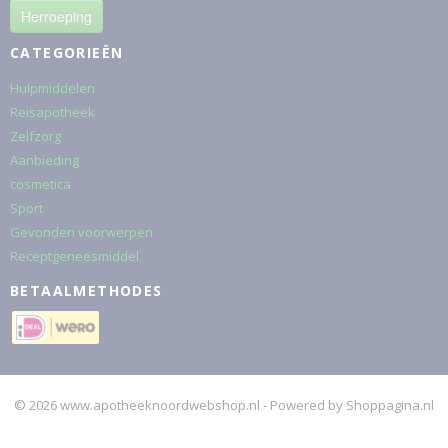
Herroeping
CATEGORIEËN
Hulpmiddelen
Reisapotheek
Zelfzorg
Aanbieding
cosmetica
Sport
Gevonden voorwerpen
Receptgeneesmiddel
BETAALMETHODES
© 2026 www.apotheeknoordwebshop.nl - Powered by Shoppagina.nl