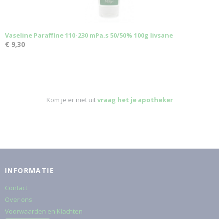
Vaseline Paraffine 110-230 mPa.s 50/50% 100g livsane
€ 9,30
Kom je er niet uit
vraag het je apotheker
INFORMATIE
Contact
Over ons
Voorwaarden en Klachten