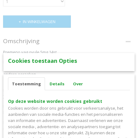
IN WINKELWAGEN
Omschrijving
Premeno vag ovule 5mg 14st
Cookies toestaan Opties
Premeno vaginaal ovules bij vaginale droogheid ten gevolge van de
overgang, stress, het geven van borstvoeding, na chemotherapie of
andere oorzaken
Toestemming
Details
Over
Samenstelling ( =gewijzigd )
De Premeno
Duo
bestond uit Hyaluronzuur,
Natiumlactaat
( melkzuur
) en kokosvet.
Op deze website worden cookies gebruikt
De duo werking was de lage pH door het melkzuur en de
Cookies worden door ons gebruikt voor verkeersanalyse, het
hyaluronzuur voor de droogheid.
aanbieden van sociale media-functies en het personaliseren
van informatie en advertenties. Daarnaast verlenen we onze
Echter zorgde de lage pH bij een aantal vrouwen voor irritatie daarom
sociale media-, advertentie- en analysepartners toegang tot
is Natriumlactaat ( melkzuur ) vervangen door de
vitamine A en E
.
informatie over hoe u onze site gebruikt. Zij kunnen deze