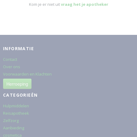
Kom je er niet uit
vraag het je apotheker
INFORMATIE
Contact
Over ons
Voorwaarden en Klachten
Herroeping
CATEGORIEËN
Hulpmiddelen
Reisapotheek
Zelfzorg
Aanbieding
cosmetica