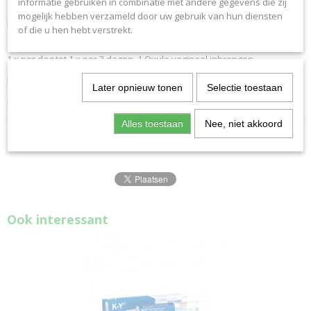
NIEUWE samenstelling:
informatie gebruiken in combinatie met andere gegevens die zij
mogelijk hebben verzameld door uw gebruik van hun diensten
Hyaluronzuur , kokosvet en vitamine A en E.
of die u hen hebt verstrekt.
Gebruik
1 x per dag tot 1 x per 3 dagen. 1 Ovule vaginaal inbrengen
Lees voor gebruik de bijsluiter.
Later opnieuw tonen
Selectie toestaan
meer info :
https://premeno.nl/
Alles toestaan
Nee, niet akkoord
Reacties
Ook interessant