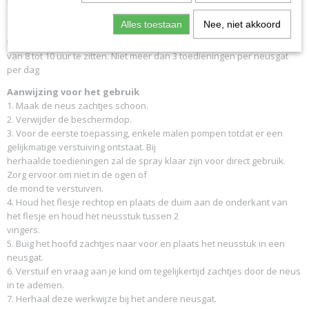
Kinderen van 6 tot en met 12 jaar:
Onder toezicht van de ouders.
Alles toestaan
Nee, niet akkoord
1 tot 2 verstuivingen in elk neusgat, 2 tot 3 maal per dag. Tussen 2
toedieningen dient er een tussentijd
van 8 tot 10 uur te zitten. Niet meer dan 3 toedieningen per neusgat
per dag
Aanwijzing voor het gebruik
1. Maak de neus zachtjes schoon.
2. Verwijder de beschermdop.
3. Voor de eerste toepassing, enkele malen pompen totdat er een
gelijkmatige verstuiving ontstaat. Bij
herhaalde toedieningen zal de spray klaar zijn voor direct gebruik.
Zorg ervoor om niet in de ogen of
de mond te verstuiven.
4. Houd het flesje rechtop en plaats de duim aan de onderkant van
het flesje en houd het neusstuk tussen 2
vingers.
5. Buig het hoofd zachtjes naar voor en plaats het neusstuk in een
neusgat.
6. Verstuif en vraag aan je kind om tegelijkertijd zachtjes door de neus
in te ademen.
7. Herhaal deze werkwijze bij het andere neusgat.