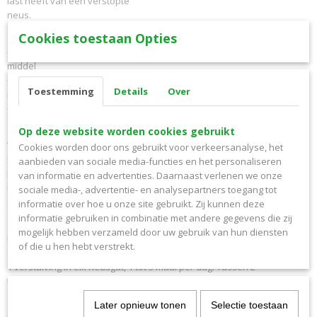
last heeft van een verstopte
neus.
Cookies toestaan Opties
Niet gebruiken bij
- Als u weet dat uw kind allergisch is voor een van de stoffen in dit
middel
- Wanneer uw kind kort geleden een neusoperatie heeft ondergaan,
Toestemming
Details
Over
raadpleeg dan eerst uw arts alvorens dit middel te gebruiken.
- Bij kinderen jonger dan 2 jaar
Samenstelling
Op deze website worden cookies gebruikt
Werkzame stof: Xylometazoline HCl 0,5 mg/ml bevat per ml 0,5 mg
Cookies worden door ons gebruikt voor verkeersanalyse, het
xylometazolinehydrochloride
aanbieden van sociale media-functies en het personaliseren
Hulpstoffen: benzalkoniumchloride, dinatriumedetaat,
van informatie en advertenties. Daarnaast verlenen we onze
natriumdiwaterstoffosfaat, dinatriumfosfaat, natriumchloride en
sociale media-, advertentie- en analysepartners toegang tot
gezuiverd water.
informatie over hoe u onze site gebruikt. Zij kunnen deze
informatie gebruiken in combinatie met andere gegevens die zij
Dosering
mogelijk hebben verzameld door uw gebruik van hun diensten
Kinderen van 2 tot en met 6 jaar:
of die u hen hebt verstrekt.
Onder toezicht van de ouders.
1 verstuiving in elk neusgat, 1 tot 3 maal per dag. Tussen 2
toedieningen dient er een tussentijd van 8 tot
10 uur te zitten. Niet meer dan 3 toedieningen per neusgat per dag.
Later opnieuw tonen
Selectie toestaan