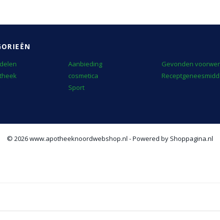
GORIEËN
delen
Aanbieding
Gevonden voorwe
theek
cosmetica
Receptgeneesmidd
Sport
© 2026 www.apotheeknoordwebshop.nl - Powered by Shoppagina.nl