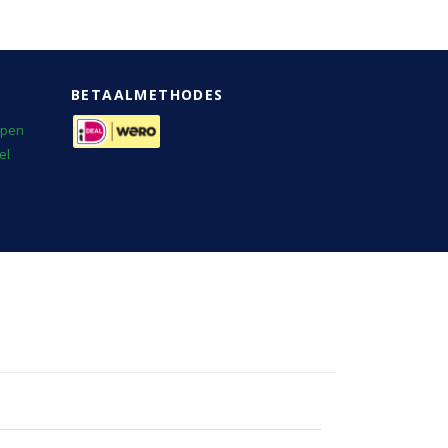
BETAALMETHODES
rpen
el