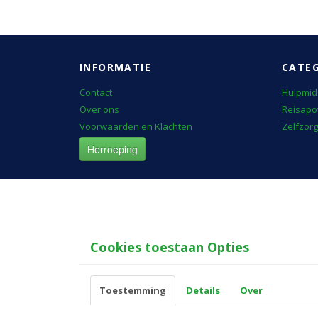
INFORMATIE
CATE
Contact
Hulpmid
Over ons
Reisapo
Voorwaarden en Klachten
Zelfzorg
Herroeping
Cookies toestaan Opties
Toestemming
Details
Over