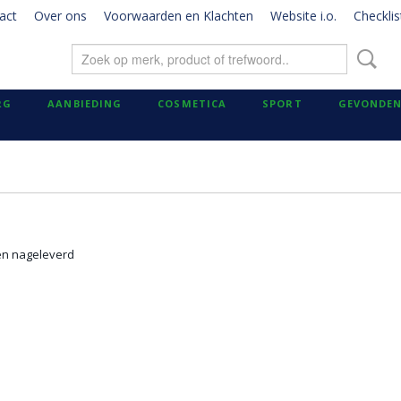
act
Over ons
Voorwaarden en Klachten
Website i.o.
Checklis
RG
AANBIEDING
COSMETICA
SPORT
GEVONDEN
den nageleverd