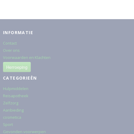
INFORMATIE
Contact
Over ons
Voorwaarden en Klachten
Herroeping
CATEGORIEËN
Hulpmiddelen
Reisapotheek
Zelfzorg
Aanbieding
cosmetica
Sport
Gevonden voorwerpen