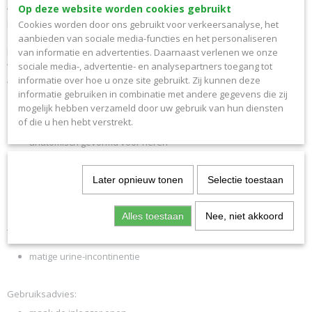
Op deze website worden cookies gebruikt
vloeistof absorberen en weghouden van het lichaam. De
beschermende achterzijde voelt aan als katoen. Voorzien van zij-
Cookies worden door ons gebruikt voor verkeersanalyse, het
elastieken en een plakstrip om de inlegger op zijn plaats te houden.
aanbieden van sociale media-functies en het personaliseren
De inlegger kan in goed sluitend, gewoon ondergoed gedragen
van informatie en advertenties. Daarnaast verlenen we onze
worden. Per stuk verpakt. Lengte van de inlegger is 27cm.
sociale media-, advertentie- en analysepartners toegang tot
Absorptiecapaciteit, volgens ISO 11948-1, van 710ml
informatie over hoe u onze site gebruikt. Zij kunnen deze
informatie gebruiken in combinatie met andere gegevens die zij
Specificatie:
mogelijk hebben verzameld door uw gebruik van hun diensten
of die u hen hebt verstrekt.
wegwerp inlegger
anatomisch gevormd voor heren
met plakstrip
level 3
Later opnieuw tonen
Selectie toestaan
lengte inlegger 27cm
absorptiecapaciteit, volgens ISO 11948-1, van 710ml
Alles toestaan
Nee, niet akkoord
Toepassen bij:
matige urine-incontinentie
Gebruiksadvies: