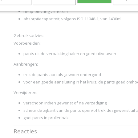
maat medium
heup-omvang 75-100cm
absorptiecapaciteit, volgens ISO 11948-1, van 1430ml
Gebruiksadvies:
Voorbereiden:
pants uit de verpakking halen en goed uitvouwen
Aanbrengen:
trek de pants aan als gewoon ondergoed
voor een goede aansluiting in het kruis; de pants goed omho
Verwijderen:
verschoon indien gewenst of na verzadiging
scheur de zijkant van de pants open/of trek desgewenst uit
gooi pants in prullenbak
Reacties