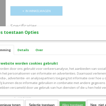
IN WINKELWAGEN
Specificaties
s toestaan Opties
Productcode
16373561
Omschrijving
Productcode leverancier
798308
TENA Men Premium Fit, wegwerp pants voor heren; te gebruiken bi
emming
incontinentie.
Details
Over
Anatomisch gevormde wegwerp pants. De pants wordt als gewoo
en is gemakkelijk aan en uit te trekken. De absorberende kern zor
 website worden cookies gebruikt
opname van de urine. Het materiaal van de pants voelt als katoen
orden door ons gebruikt voor verkeersanalyse, het aanbieden van socia
een nauwsluitende pasvorm en oogt mannelijk aan de buitenzijde. 
en het personaliseren van informatie en advertenties. Daarnaast verlene
van openscheurbare zijnaden voor een eenvoudige verschoning.
edia-, advertentie- en analysepartners toegang tot informatie over hoe u 
 Zij kunnen deze informatie gebruiken in combinatie met andere gegevens d
Specificatie:
hebben verzameld door uw gebruik van hun diensten of die u hen hebt ver
pants
wegwerp
voor heren
opnieuw tonen
Selectie toestaan
Alles toestaan
Nee, niet 