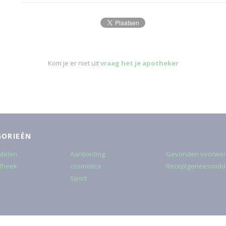
Kom je er niet uit
vraag het je apotheker
GORIEËN
delen
Aanbieding
Gevonden voorwe
theek
cosmetica
Receptgeneesmidd
Sport