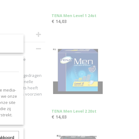
TENA Men Level 1 24st
€ 14,03
j middelzware
n ondergoed gedragen
gt voor een snelle
 aan. De pants heeft
le media-
De zijkant is voorzien
n we onze
onze site
ie zij
TENA Men Level 2 20st
strekt.
€ 14,03
akkoord