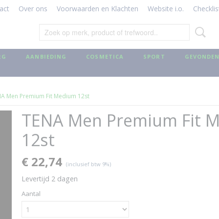
act
Over ons
Voorwaarden en Klachten
Website i.o.
Checklis
RG
AANBIEDING
COSMETICA
SPORT
GEVONDEN
A Men Premium Fit Medium 12st
TENA Men Premium Fit 
12st
€ 22,74
(inclusief btw 9%)
Levertijd 2 dagen
Aantal