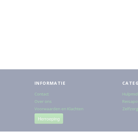
INFORMATIE
CATE
Contact
Hulpmid
Over ons
Reisapo
Voorwaarden en Klachten
Zelfzorg
Herroeping