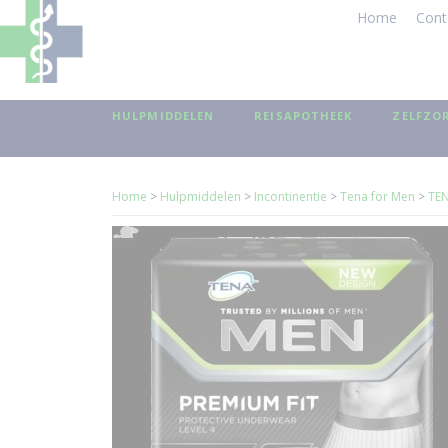
Home
Cont
HULPMIDDELEN
REISAPOTHEEK
ZELFZO
Home
>
Hulpmiddelen
>
Incontinentie
>
Tena for Men
>
TEN