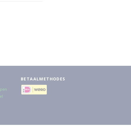
BETAALMETHODES
rpen
el