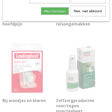
Alles toestaan
Nee, niet akkoord
Bij diarree, koorts en
Bij diverse
hoofdpijn
reisongemakken
Bij wondjes en blaren
Zelfzorgproducten
voor/tegen
insectenbeet