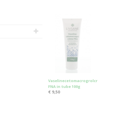
Vaselinecetomacrogrolcreme
FNA in tube 100g
€ 9,50