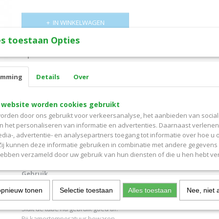
IN WINKELWAGEN
s toestaan Opties
Specificaties
Productcode
16199103
Omschrijving
emming
Details
Over
EAN code
8717272010225
Productcode leverancier
835954
Zinksulfaatvaselinecreme 0,5% FNA in tube 100g, livsane of fagron
Bruto gewicht
0,03 Kg
 website worden cookies gebruikt
- verzachtend en beschermend
orden door ons gebruikt voor verkeersanalyse, het aanbieden van socia
- geschikt voor gebruik bij koortslip of aambeien
en het personaliseren van informatie en advertenties. Daarnaast verlene
Ingredienten
edia-, advertentie- en analysepartners toegang tot informatie over hoe u 
Aqua, Petrolatum, Paraffinum liquidum, Cetearyl alcohol, Propylene
 Zij kunnen deze informatie gebruiken in combinatie met andere gegevens d
Zinc sulfate.
hebben verzameld door uw gebruik van hun diensten of die u hen hebt ver
Gebruik
Aambeien: 1 of 2 maal per dag en na elke ontlasting aanbrengen.
opnieuw tonen
Selectie toestaan
Alles toestaan
Nee, niet 
Koortslip: 4 tot 6 maal per dag
Sluit de tube na gebruik goed af.
Bij kamertemperatuur bewaren.