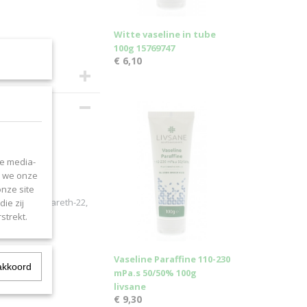
Witte vaseline in tube
100g 15769747
€ 6,10
le media-
n we onze
onze site
 glycol, Ceteareth-22,
ie zij
strekt.
Vaseline Paraffine 110-230
akkoord
mPa.s 50/50% 100g
livsane
€ 9,30