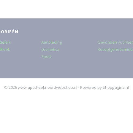
GORIEËN
delen
Aanbieding
Gevonden voorwe
theek
cosmetica
Receptgeneesmidd
Sport
© 2026 www.apotheeknoordwebshop.nl - Powered by Shoppagina.nl