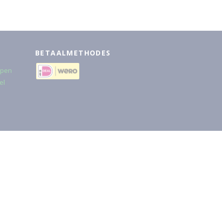
BETAALMETHODES
rpen
el