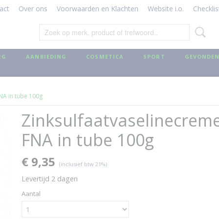
act
Over ons
Voorwaarden en Klachten
Website i.o.
Checklis
RG
AANBIEDING
COSMETICA
SPORT
GEVONDEN
NA in tube 100g
Zinksulfaatvaselinecrem
FNA in tube 100g
€ 9,35
(inclusief btw 21%)
Levertijd 2 dagen
Aantal