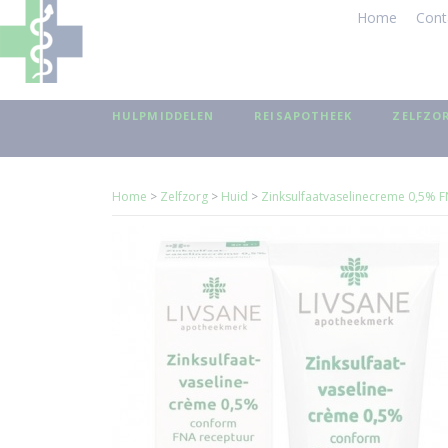
Home
Cont
HULPMIDDELEN
REISAPOTHEEK
ZELFZO
Home
>
Zelfzorg
>
Huid
>
Zinksulfaatvaselinecreme 0,5% F