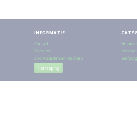
INFORMATIE
CATE
Contact
Hulpmid
Over ons
Reisapo
Voorwaarden en Klachten
Zelfzorg
Herroeping